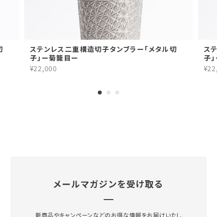
切
ステンレス二重構造切子タンブラー「メタル切
ス
子」ー菊籠目ー
子
¥22,000
¥22
メールマガジンを受け取る
新商品やキャンペーンなどのお得な情報をお届けいたし