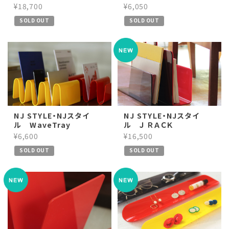
¥18,700
¥6,050
SOLD OUT
SOLD OUT
NJ STYLE・NJスタイ
NJ STYLE・NJスタイ
ル WaveTray
ル Ｊ ＲＡＣＫ
¥6,600
¥16,500
SOLD OUT
SOLD OUT