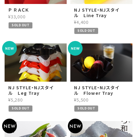
Ｐ ＲＡＣＫ
NJ STYLE・NJスタイ
ル Line Tray
¥33,000
¥4,400
SOLD OUT
SOLD OUT
NJ STYLE・NJスタイ
NJ STYLE・NJスタイ
ル Leg Tray
ル Flower Tray
¥5,280
¥5,500
SOLD OUT
SOLD OUT